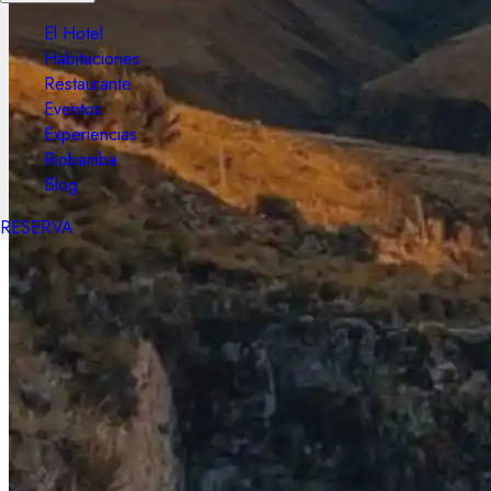
El Hotel
Habitaciones
Restaurante
Eventos
Experiencias
Riobamba
Blog
RESERVA