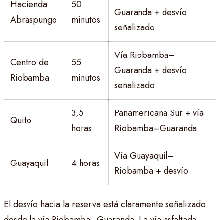
Hacienda
50
Guaranda + desvío
Abraspungo
minutos
señalizado
Vía Riobamba–
Centro de
55
Guaranda + desvío
Riobamba
minutos
señalizado
3,5
Panamericana Sur + vía
Quito
horas
Riobamba–Guaranda
Vía Guayaquil–
Guayaquil
4 horas
Riobamba + desvío
El desvío hacia la reserva está claramente señalizado
desde la vía Riobamba–Guaranda. La vía asfaltada