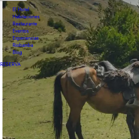
El Hotel
Habitaciones
Restaurante
Eventos
Experiencias
Riobamba
Blog
RESERVA