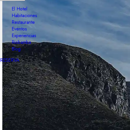
El Hotel
Habitaciones
Restaurante
Eventos
Experiencias
Riobamba
Blog
RESERVA