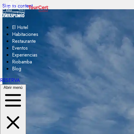
Skip to content
El Hotel
Habitaciones
Restaurante
Eventos
Experiencias
Riobamba
Blog
RESERVA
Abrir menú