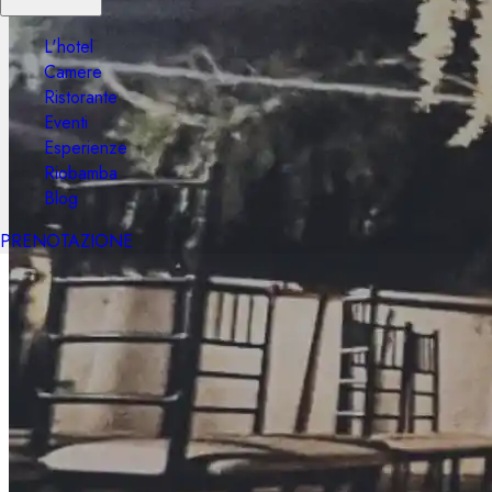
L'hotel
Camere
Ristorante
Eventi
Esperienze
Riobamba
Blog
PRENOTAZIONE