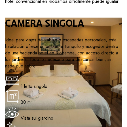
hotel convencional en Riobamba difícilmente puede igualar.
Camera singola
Ideal para viajes de trabajo o escapadas personales, esta
habitación ofrece un ambiente tranquilo y acogedor dentro
de una hacienda hotel en Riobamba, con acceso directo a
los jardines. Todo lo necesario para descansar bien, sin
nada que sobre.
1 letto singolo
30 m²
Vista sul giardino