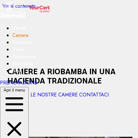
Vai al contenuto
L'hotel
Camere
Ristorante
Eventi
Esperienze
Riobamba
Camere a Riobamba in una
Blog
hacienda tradizionale
PRENOTAZIONE
Apri il menu
ESPLORA LE NOSTRE CAMERE
CONTATTACI